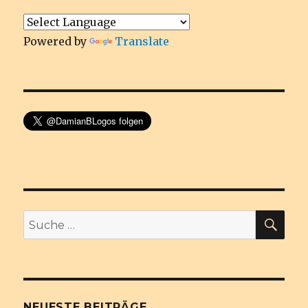
Powered by
Translate
SU
Suche
nach:
NEUESTE BEITRÄGE