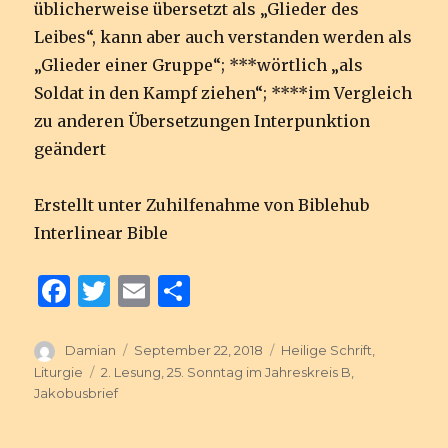
üblicherweise übersetzt als „Glieder des
Leibes“, kann aber auch verstanden werden als
„Glieder einer Gruppe“; ***wörtlich „als
Soldat in den Kampf ziehen“; ****im Vergleich
zu anderen Übersetzungen Interpunktion
geändert
Erstellt unter Zuhilfenahme von Biblehub
Interlinear Bible
F
T
E
T
a
w
m
ei
c
it
ai
le
Autor
Veröffentlicht
Kategorien
Damian
September 22, 2018
Heilige Schrift
,
am
Schlagwörter
Liturgie
2. Lesung
,
25. Sonntag im Jahreskreis B
,
e
te
l
n
Jakobusbrief
b
r