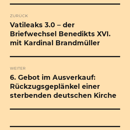
o
o
Beitragsnavigation
ZURÜCK
k
Vatileaks 3.0 – der
Vorheriger
Beitrag:
Briefwechsel Benedikts XVI.
mit Kardinal Brandmüller
WEITER
6. Gebot im Ausverkauf:
Nächster
Beitrag:
Rückzugsgeplänkel einer
sterbenden deutschen Kirche