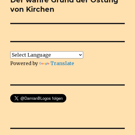
Der wahre Grund der Ostung
Beitrag:
von Kirchen
Powered by
Translate