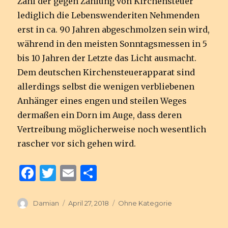
Zahl der gegen Zahlung von Kirchensteuer
lediglich die Lebenswenderiten Nehmenden
erst in ca. 90 Jahren abgeschmolzen sein wird,
während in den meisten Sonntagsmessen in 5
bis 10 Jahren der Letzte das Licht ausmacht.
Dem deutschen Kirchensteuerapparat sind
allerdings selbst die wenigen verbliebenen
Anhänger eines engen und steilen Weges
dermaßen ein Dorn im Auge, dass deren
Vertreibung möglicherweise noch wesentlich
rascher vor sich gehen wird.
F
T
E
T
a
w
m
ei
c
it
ai
le
Autor
Veröffentlicht
Kategorien
Damian
April 27, 2018
Ohne Kategorie
am
e
te
l
n