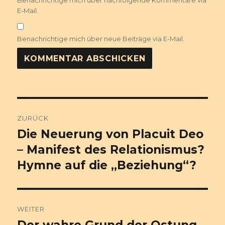
Benachrichtige mich über nachfolgende Kommentare via
E-Mail.
Benachrichtige mich über neue Beiträge via E-Mail.
Beitragsnavigation
ZURÜCK
Die Neuerung von Placuit Deo
Vorheriger
Beitrag:
– Manifest des Relationismus?
Hymne auf die „Beziehung“?
WEITER
Nächster